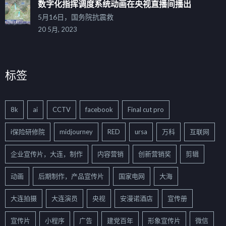
数字化指挥调度系统动画在央视直播间播出
5月16日，国务院抗震救
20 5月, 2023
标签
8k
ai
CCTV
facebook
Final cut pro
i保险研修院
midjourney
RED
ursa
万科
互联网
企业宣传片，大连，制作
内容营销
创新营销奖
剪辑
动画
后期制作，产品宣传片
国家电网
大海
大连拍摄
大连演员
央视
安漫诺酒店
宣传册
宣传片
小程序
广告
建党百年
形象宣传片
微信