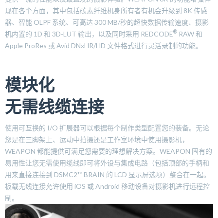
现在各个方面，其中包括碳素纤维机身所有者有机会升级到 8K 传感
器、智能 OLPF 系统、可高达 300 MB/秒的超快数据传输速度、摄影
®
机内置的 1D 和 3D-LUT 输出，以及同时采用 REDCODE
RAW 和
Apple ProRes 或 Avid DNxHR/HD 文件格式进行灵活录制的功能。
模块化
无需线缆连接
使用可互换的 I/O 扩展器可以根据每个制作类型配置您的装备。无论
您是在三脚架上、运动中拍摄还是工作室环境中使用摄影机，
WEAPON 都能提供可满足您需要的理想解决方案。WEAPON 固有的
易用性让您无需使用缆线即可将外设与集成电路（包括顶部的手柄和
用来直接连接到 DSMC2™ BRAIN 的 LCD 显示屏选项）整合在一起。
板载无线连接允许使用 iOS 或 Android 移动设备对摄影机进行远程控
制。