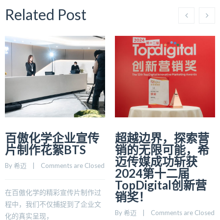
Related Post
百傲化学企业宣传
超越边界，探索营
片制作花絮BTS
销的无限可能，希
迈传媒成功斩获
By 
希迈
    |    
Comments are Closed
2024第十二届
TopDigital创新营
在百傲化学的精彩宣传片制作过
销奖！
程中，我们不仅捕捉到了企业文
By 
希迈
    |    
Comments are Closed
化的真实呈现，