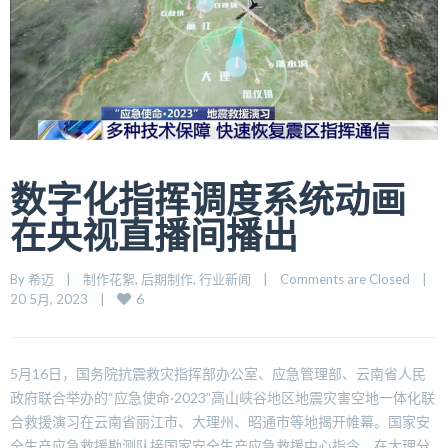
数字化指挥调度系统动画
在央视直播间播出
By 
希迈
    |    
制作花絮
, 
后期制作
, 
行业新闻
    |    
Comments are Closed
    |    
6
20 5月, 2023    |    
5月16日，国务院抗震救灾指挥部办公室、应急管理部、云南省人民
政府联合举办的“应急使命·2023”高山峡谷地区地震灾害空地一体化联
合救援演习在云南省丽江市、大理州、昭通市等地揭开帷幕。国家安
全生产应急救援勘测队接国家安全生产应急救援中心指令，在大理分